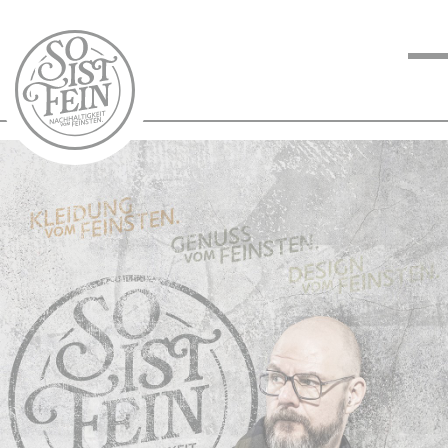
NACHHALTIGKEIT
VOM FEINSTEN
KOCHEN VOM
FEINSTEN
BLOG