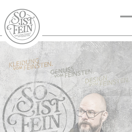
NACHHALTIGKEIT
VOM FEINSTEN
KOCHEN VOM
FEINSTEN
BLOG