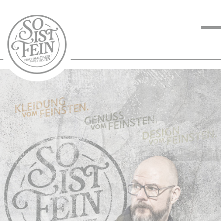
NACHHALTIGKEIT
VOM FEINSTEN
KOCHEN VOM
FEINSTEN
BLOG