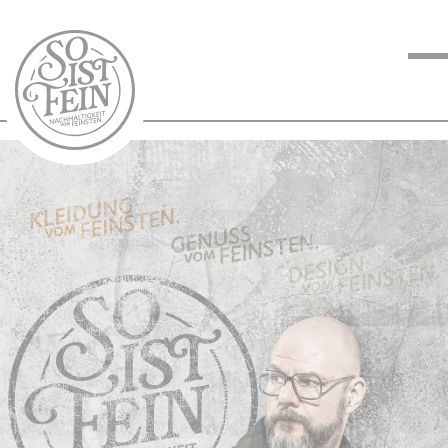
NACHHALTIGKEIT
VOM FEINSTEN
KOCHEN VOM
FEINSTEN
BLOG