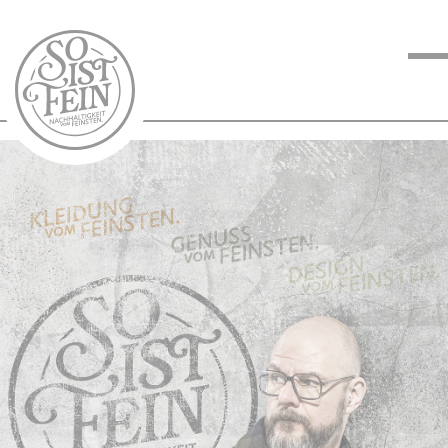
NACHHALTIGKEIT
VOM FEINSTEN
KOCHEN VOM
FEINSTEN
BLOG