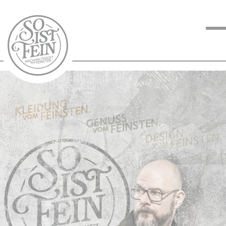
NACHHALTIGKEIT
VOM FEINSTEN
KOCHEN VOM
FEINSTEN
BLOG