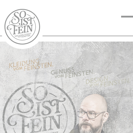
NACHHALTIGKEIT
VOM FEINSTEN
KOCHEN VOM
FEINSTEN
BLOG