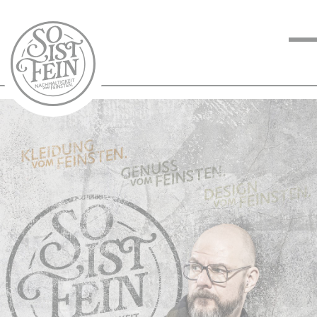
NACHHALTIGKEIT
VOM FEINSTEN
KOCHEN VOM
FEINSTEN
BLOG