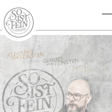
NACHHALTIGKEIT
VOM FEINSTEN
KOCHEN VOM
FEINSTEN
BLOG