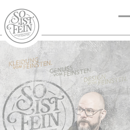
NACHHALTIGKEIT
VOM FEINSTEN
KOCHEN VOM
FEINSTEN
BLOG