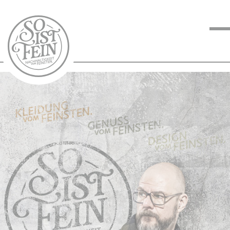
NACHHALTIGKEIT
VOM FEINSTEN
KOCHEN VOM
FEINSTEN
BLOG