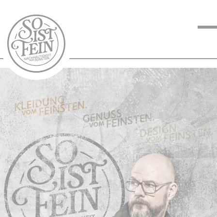
NACHHALTIGKEIT
VOM FEINSTEN
KOCHEN VOM
FEINSTEN
BLOG