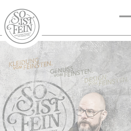
NACHHALTIGKEIT
VOM FEINSTEN
KOCHEN VOM
FEINSTEN
BLOG