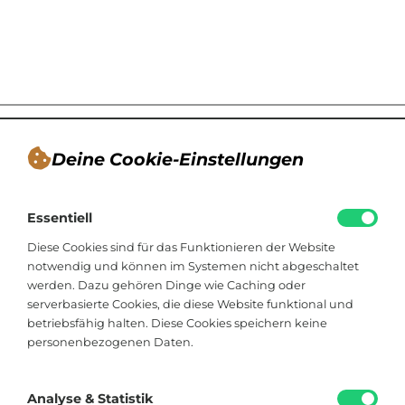
Deine Cookie-Einstellungen
André Tappe
Essentiell
Blogger, Berater für nachhaltiges
Kommunikationsdesign, Catering
Diese Cookies sind für das Funktionieren der Website
notwendig und können im Systemen nicht abgeschaltet
werden. Dazu gehören Dinge wie Caching oder
Viktoriastraße 48
serverbasierte Cookies, die diese Website funktional und
33602 Bielefeld
betriebsfähig halten. Diese Cookies speichern keine
personenbezogenen Daten.
+49 174 8324225
hallo@soistfein.de
Analyse & Statistik