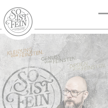
NACHHALTIGKEIT
VOM FEINSTEN
KOCHEN VOM
FEINSTEN
BLOG