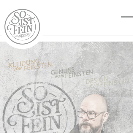
NACHHALTIGKEIT
VOM FEINSTEN
KOCHEN VOM
FEINSTEN
BLOG