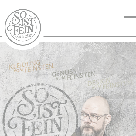
NACHHALTIGKEIT
VOM FEINSTEN
KOCHEN VOM
FEINSTEN
BLOG