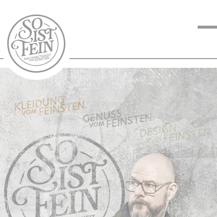
NACHHALTIGKEIT
VOM FEINSTEN
KOCHEN VOM
FEINSTEN
BLOG