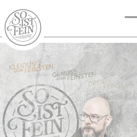
NACHHALTIGKEIT
VOM FEINSTEN
KOCHEN VOM
FEINSTEN
BLOG