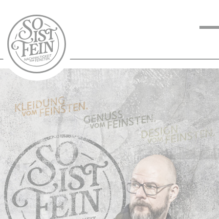
NACHHALTIGKEIT
VOM FEINSTEN
KOCHEN VOM
FEINSTEN
BLOG