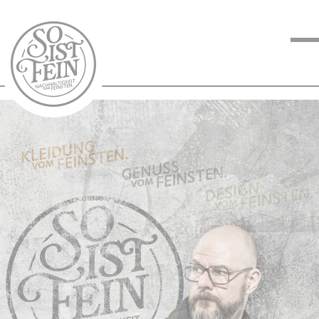
NACHHALTIGKEIT
VOM FEINSTEN
KOCHEN VOM
FEINSTEN
BLOG