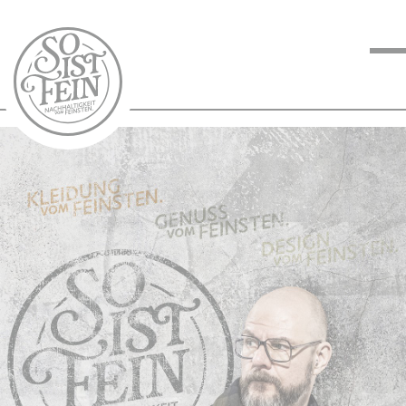
NACHHALTIGKEIT
VOM FEINSTEN
KOCHEN VOM
FEINSTEN
BLOG