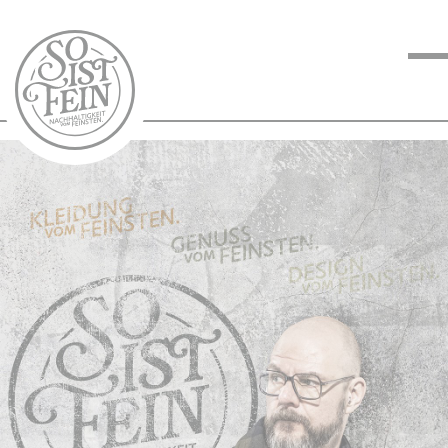
NACHHALTIGKEIT
VOM FEINSTEN
KOCHEN VOM
FEINSTEN
BLOG