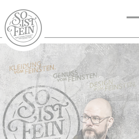
NACHHALTIGKEIT
VOM FEINSTEN
KOCHEN VOM
FEINSTEN
BLOG