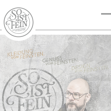
NACHHALTIGKEIT
VOM FEINSTEN
KOCHEN VOM
FEINSTEN
BLOG